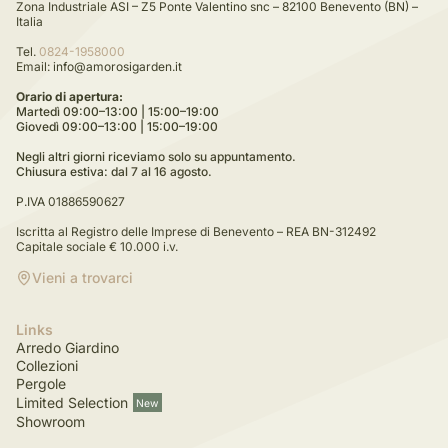
Zona Industriale ASI – Z5 Ponte Valentino snc – 82100 Benevento (BN) –
Italia
Tel.
0824-1958000
Email: info@amorosigarden.it
Orario di apertura:
Martedì 09:00–13:00 | 15:00–19:00
Giovedì 09:00–13:00 | 15:00–19:00
Negli altri giorni riceviamo solo su appuntamento.
Chiusura estiva: dal 7 al 16 agosto.
P.IVA 01886590627
Iscritta al Registro delle Imprese di Benevento – REA BN-312492
Capitale sociale € 10.000 i.v.
Vieni a trovarci
Links
Arredo Giardino
Collezioni
Pergole
Limited Selection
New
Showroom