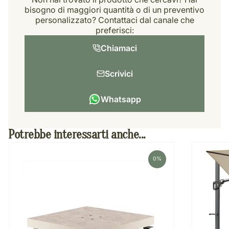
bisogno di maggiori quantità o di un preventivo
personalizzato? Contattaci dal canale che
preferisci:
Chiamaci
Scrivici
Whatsapp
Potrebbe interessarti anche...
Base per ombrellone CERAMICA 90kg
Ombrello
3X3
0%